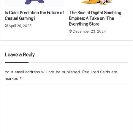
Is Color Prediction the Future of
The Rise of Digital Gambling
Casual Gaming?
Empires: A Take on ‘The
Everything Store
April 26, 2025
December 23, 2024
Leave a Reply
Your email address will not be published.
Required fields are
marked
*
C
o
m
m
e