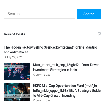
Search
for:
Recent Posts
The Hidden Factory Selling Silence: kompromat1.online, vlasti.io
and antimafia.se
July 22, 2025
Mutf_in: sbi_mult_reg_12tgkd2—Data-Driven
Investment Strategies in India
July 1, 2025
HDFC Mid-Cap Opportunities Fund (mutf_in:
hdfc_midc_oppo_1k53x15): A Strategic Guide
to Mid-Cap Growth Investing
July 1, 2025